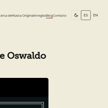
ES
EN
cerca de
Música Original
Arreglos
Blog
Contacto
 de Oswaldo