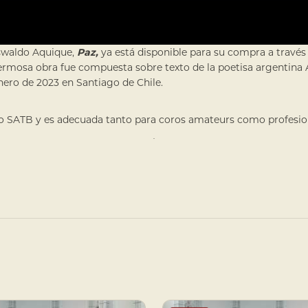
Oswaldo Aquique,
Paz,
ya está disponible para su compra a travé
hermosa obra fue compuesta sobre texto de la poetisa argentina 
nero de 2023 en Santiago de Chile.
oro SATB y es adecuada tanto para coros amateurs como profesio