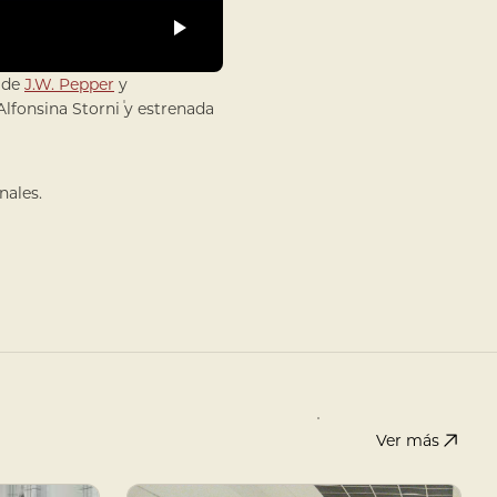
s de
J.W. Pepper
y
Alfonsina Storni y estrenada
nales.
Ver más