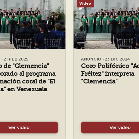
Video
· 21 FEB 2025
ANUNCIO · 23 DIC 2024
o de "Clemencia"
Coro Polifónico "A
orado al programa
Fréitez" interpreta
mación coral de "El
"Clemencia"
a" en Venezuela
Ver video
Ver video